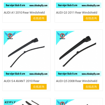
AUDI A1 2010 Rear Windshield
AUDI Q3 2011 Rear Windshield
Wiper Arm Wiper Blade back
Wiper Arm Wiper Blade back
在线咨询
在线咨询
wiper
wiper
AUDI S4 AVANT 2010 Rear
AUDI Q5 2008 Rear Windshield
Windshield Wiper Arm Wiper
Wiper Arm Wiper Blade back
在线咨询
在线咨询
Blade back wiper
wiper