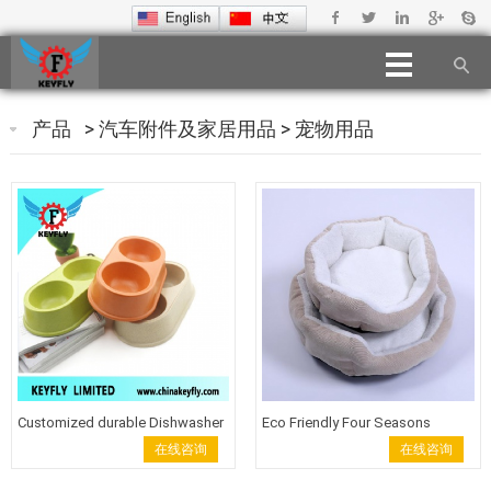
产品
>
汽车附件及家居用品
>
宠物用品
Customized durable Dishwasher
Eco Friendly Four Seasons
safe bamboo fiber pet bowls
Available Round Cat Bed Luxury
在线咨询
在线咨询
Soft Pet Sofa Custom Dog